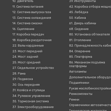
10. Двигатель
39. Инструменты
11. Система питания
42. Коробка отбора мощн
12. Система выпуска газа
45. Лебёдка
13. Система охлаждения
50. Кабина
14. Система смазки
61. Дверь кабины
16. Сцепление
68. Сидение
17. Коробка передач
80. Установка обтекателя
18. Коробка раздаточная
81. Отопление
22. Валы карданные
82. Принадлежность каб
23. Мост передний
84. Оперение
24. Мост задний
85. Платформа
25. Мост средний
86. Механизм подъёма
платформы
27. Седельное устройство
Автолампы
28. Рама
Дополнительное оборудо
29. Подвеска
Подшипники
30. Ось передняя
Рукав маслобензостройк
31. Колёса и ступицы
Ремкомплекты
34. Рулевое управление
Ремни
35. Тормозная система
Справочники автозапчаст
37. Электрооборудование
Технические жидкости