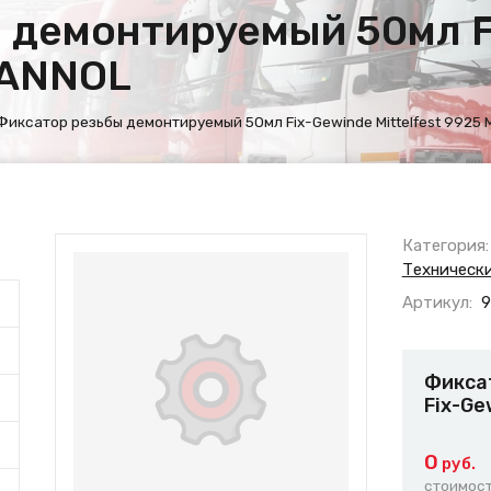
 демонтируемый 50мл F
MANNOL
Фиксатор резьбы демонтируемый 50мл Fix-Gewinde Mittelfest 9925
Категория:
Техническ
Артикул:
9
Фикса
Fix-Ge
0
руб.
стоимост