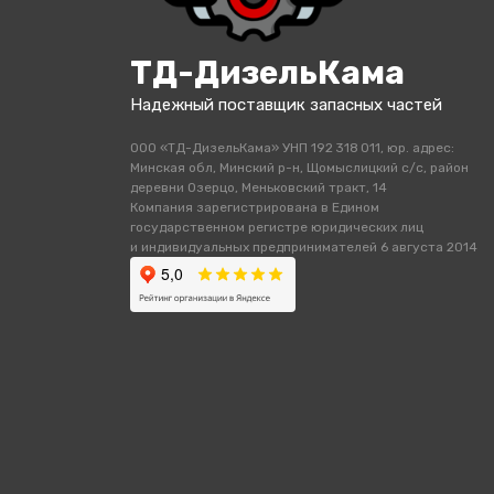
ТД-ДизельКама
Надежный поставщик запасных частей
ООО «ТД-ДизельКама» УНП 192 318 011, юр. адрес:
Минская обл, Минский р-н, Щомыслицкий с/с, район
деревни Озерцо, Меньковский тракт, 14
Компания зарегистрирована в Едином
государственном регистре юридических лиц
и индивидуальных предпринимателей 6 августа 2014