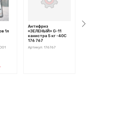
Антифриз
Жидкость
в 1л
«ЗЕЛЕНЫЙ» G-11
стеклоомываю
канистра 5 кг -40C
КОНЦЕНТРАТ —
176 767
ЗИМНЯЯ WURTH
1 892 332 840
9001
Артикул: 176767
Артикул: 1892332
.