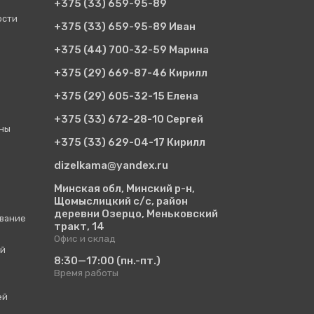
+375 (33)
659-95-89
ости
+375 (33)
659-95-89 Иван
+375 (44)
700-32-59 Марина
+375 (29)
669-87-46 Кирилл
+375 (29)
605-32-15 Елена
+375 (33)
672-28-10 Сергей
ины
+375 (33)
629-04-17 Кирилл
dizelkama@yandex.ru
Минская обл, Минский р-н,
Щомыслицкий с/с, район
деревни Озерцо, Меньковский
вание
тракт, 14
Офис и склад
ий
8:30—17:00
(пн.-пт.)
Время работы
ей