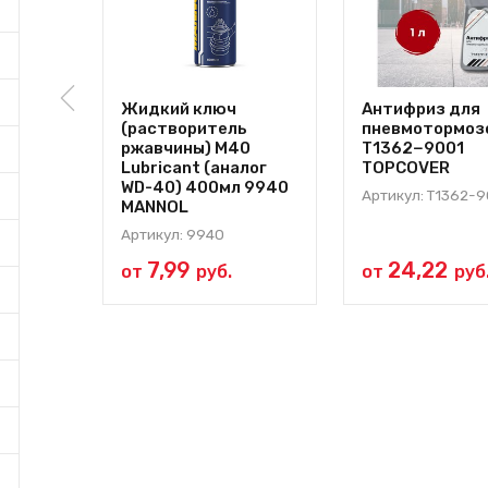
Жидкий ключ
Антифриз для
(растворитель
пневмотормозо
ржавчины) M40
Т1362−9001
Lubricant (аналог
TOPCOVER
WD-40) 400мл 9940
Артикул: Т1362-
MANNOL
Артикул: 9940
7,99
24,22
от
руб.
от
руб