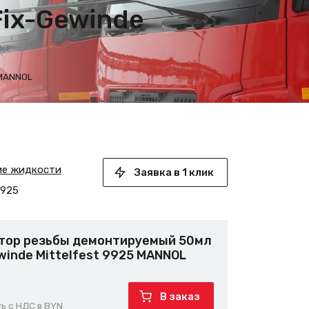
ix-Gewinde
 MANNOL
ие жидкости
Заявка в 1 клик
925
тор резьбы демонтируемый 50мл
winde Mittelfest 9925 MANNOL
В заказ
ь с НДС в BYN